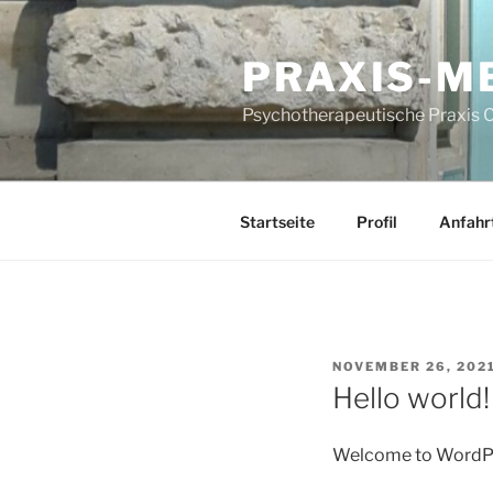
Zum
Inhalt
PRAXIS-M
springen
Psychotherapeutische Praxis 
Startseite
Profil
Anfahr
VERÖFFENTLICHT
NOVEMBER 26, 202
AM
Hello world!
Welcome to WordPress.